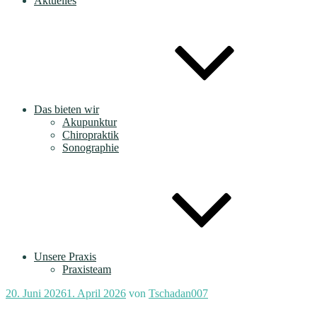
Aktuelles
Das bieten wir
Akupunktur
Chiropraktik
Sonographie
Unsere Praxis
Praxisteam
Veröffentlicht
20. Juni 2026
1. April 2026
von
Tschadan007
am