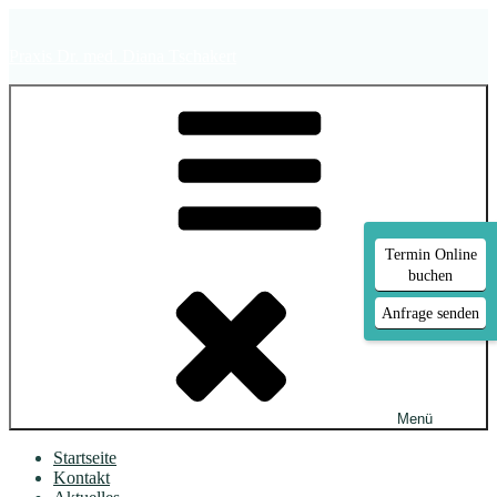
Zum
Inhalt
Praxis Dr. med. Diana Tschakert
springen
Termin Online
buchen
Anfrage senden
Menü
Startseite
Kontakt