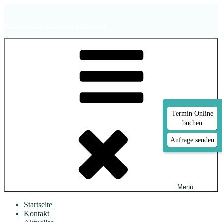
Zum
Inhalt
Praxis Dr. med. Diana Tschakert
springen
Termin Online
buchen
Anfrage senden
Menü
Startseite
Kontakt