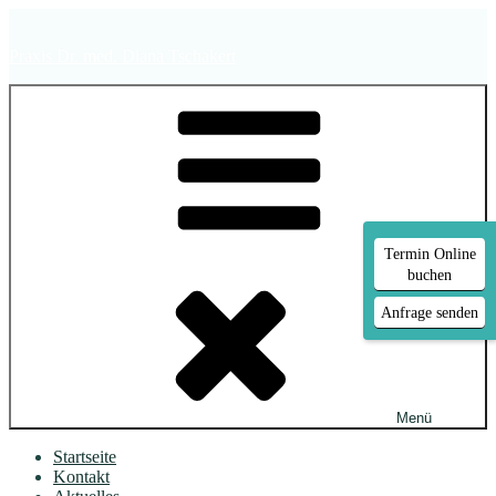
Zum
Inhalt
Praxis Dr. med. Diana Tschakert
springen
Termin Online
buchen
Anfrage senden
Menü
Startseite
Kontakt